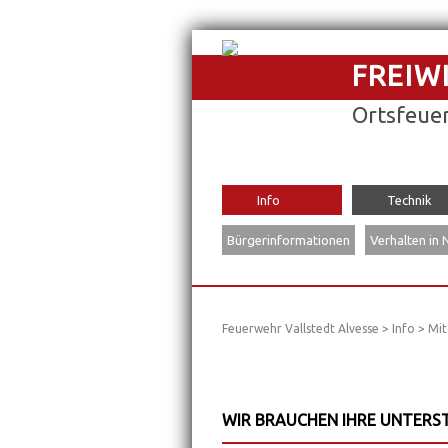
FREIW
Ortsfeuer
Navigation
Info
Technik
überspringen
Bürgerinformationen
Verhalten in 
Feuerwehr Vallstedt Alvesse
>
Info
>
Mit
WIR BRAUCHEN IHRE UNTER