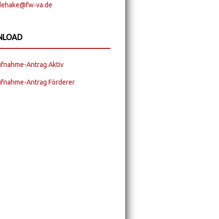
dehake@fw-va.de
NLOAD
ufnahme-Antrag Aktiv
ufnahme-Antrag Förderer