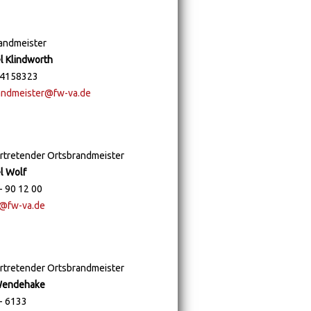
andmeister
l Klindworth
 4158323
andmeister@fw-va.de
ertretender Ortsbrandmeister
l Wolf
- 90 12 00
@fw-va.de
ertretender Ortsbrandmeister
Wendehake
- 6133