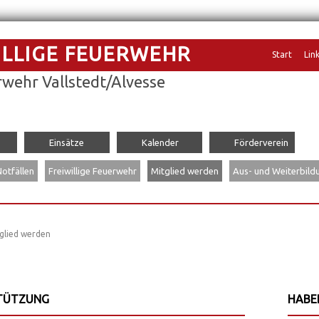
ILLIGE FEUERWEHR
Navigation
Start
Lin
übersprin
wehr Vallstedt/Alvesse
Einsätze
Kalender
Förderverein
Notfällen
Freiwillige Feuerwehr
Mitglied werden
Aus- und Weiterbild
glied werden
STÜTZUNG
HABEN