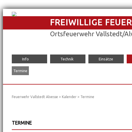
FREIWILLIGE FEUE
Ortsfeuerwehr Vallstedt/Al
Navigation
Info
Technik
Einsätze
überspringen
Termine
Feuerwehr Vallstedt Alvesse
>
Kalender
>
Termine
TERMINE